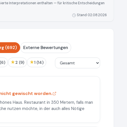
rte Interpretationen enthalten — für kritische Entscheidungen
Stand 02.08.2026
rg (692)
Externe Bewertungen
★
★
3 (6)
2 (9)
1 (14)
g nicht gewischt worden.
önes Haus. Restaurant in 350 Metern, falls man
üche nutzen möchte, in der auch alles Nötige