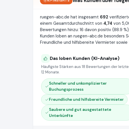
Was Kunden über ruege
KI-INSIGHTS
ruegen-abc.de hat insgesamt
692
verifizie
einem Gesamtdurchschnitt von
4,74
von 5,00
Bewertungen hinzu: 16 davon positiv (88.9 %),
Kunden loben an ruegen-abc.de besonders Sc
Freundliche und hilfsbereite Vermieter sowi
Das loben Kunden (KI-Analyse)
Häufigste Stärken aus 18 Bewertungen der letzt
12 Monate.
Schneller und unkomplizierter
Buchungsprozess
Freundliche und hilfsbereite Vermieter
Saubere und gut ausgestattete
Unterkünfte