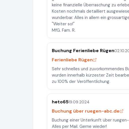
keine finanzielle Überraschung zu erle
Kosten nochmals detailliert ausgewies
wunderbar. Alles in allem ein grossarti
"Weiter so!"
MfG. Fam. R.
Buchung Ferienliebe Rügen
02.10.
Ferienliebe Rügen
Sehr schnelles und zuvorkommendes Buc
wurden innerhalb kürzester Zeit bearb
zu 100% der Veröffentlichung.
heto65
19.09.2024
Buchung über ruegen-abc.de
Buchung einer Unterkunft über ruegen-
Alles per Mail. Gerne wieder!