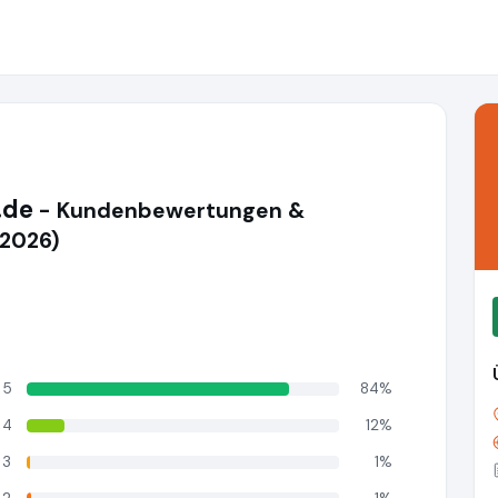
.de
- Kundenbewertungen &
(2026)
5
84%
4
12%
3
1%