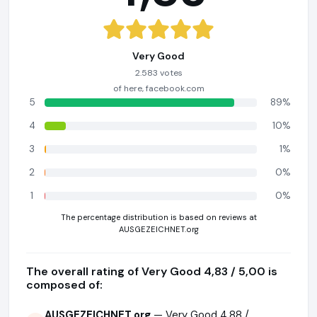
Very Good
2.583 votes
of here, facebook.com
5
89%
4
10%
3
1%
2
0%
1
0%
The percentage distribution is based on reviews at
AUSGEZEICHNET.org
The overall rating of Very Good 4,83 / 5,00 is
composed of:
AUSGEZEICHNET.org
— Very Good 4,88 /