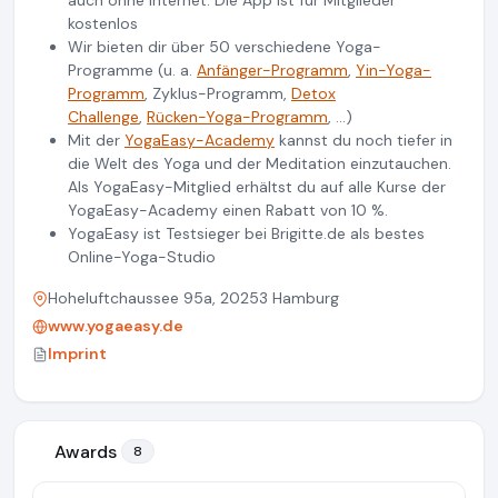
auch ohne Internet. Die App ist für Mitglieder
kostenlos
Wir bieten dir über 50 verschiedene Yoga-
Programme (u. a.
Anfänger-Programm
,
Yin-Yoga-
Programm
, Zyklus-Programm,
Detox
Challenge
,
Rücken-Yoga-Programm
, ...)
Mit der
YogaEasy-Academy
kannst du noch tiefer in
die Welt des Yoga und der Meditation einzutauchen.
Als YogaEasy-Mitglied erhältst du auf alle Kurse der
YogaEasy-Academy einen Rabatt von 10 %.
YogaEasy ist Testsieger bei Brigitte.de als bestes
Online-Yoga-Studio
Hoheluftchaussee 95a, 20253 Hamburg
www.yogaeasy.de
Imprint
Awards
8