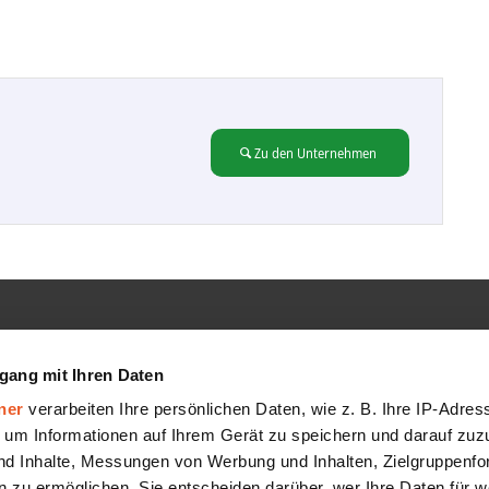
Zu den Unternehmen
GMBH
SERVICE
gang mit Ihren Daten
Hilfe-Center
ner
verarbeiten Ihre persönlichen Daten, wie z. B. Ihre IP-Adress
FAQ
 um Informationen auf Ihrem Gerät zu speichern und darauf zuz
nd Inhalte, Messungen von Werbung und Inhalten, Zielgruppenf
AGB
 zu ermöglichen. Sie entscheiden darüber, wer Ihre Daten für 