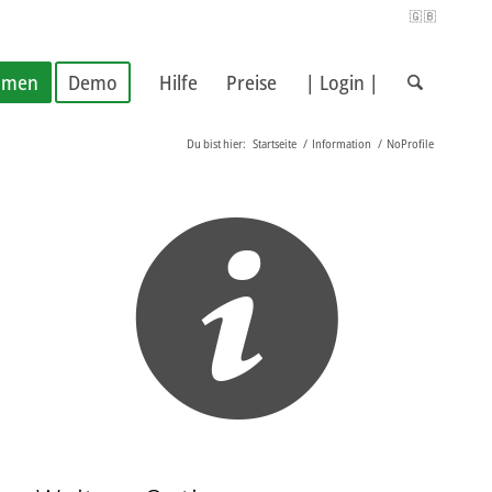
🇬🇧
hmen
Demo
Hilfe
Preise
| Login |
Du bist hier:
Startseite
/
Information
/
NoProfile