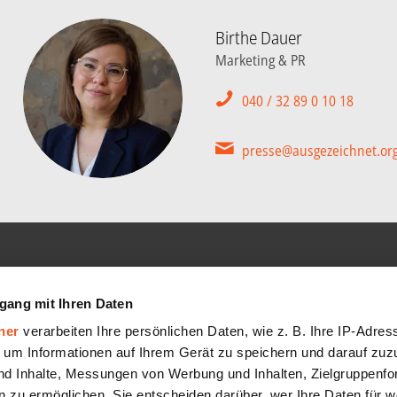
Birthe Dauer
Marketing & PR
040 / 32 89 0 10 18
presse@ausgezeichnet.or
GMBH
SERVICE
gang mit Ihren Daten
Hilfe-Center
ner
verarbeiten Ihre persönlichen Daten, wie z. B. Ihre IP-Adress
FAQ
 um Informationen auf Ihrem Gerät zu speichern und darauf zuz
nd Inhalte, Messungen von Werbung und Inhalten, Zielgruppenf
AGB
 zu ermöglichen. Sie entscheiden darüber, wer Ihre Daten für 