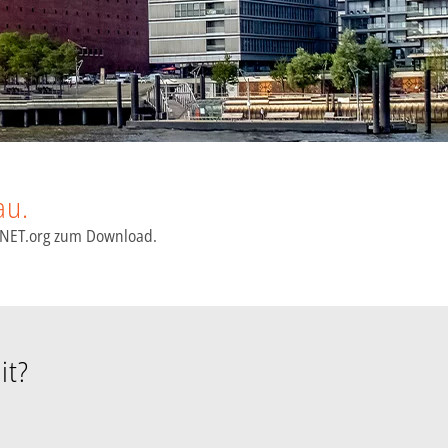
au.
CHNET.org zum Download.
it?