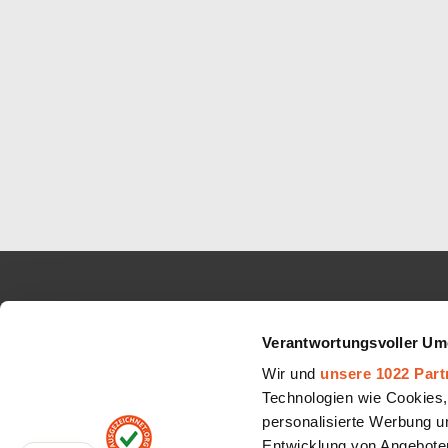
INFORMATIONEN
AUBII 
Verantwortungsvoller Um
Google Sterne
Über uns
Wir und
unsere 1022 Part
Top Auszeichnungen
Jobs
Technologien wie Cookies,
personalisierte Werbung u
Schlichtungsverfahren
Partner
Entwicklung von Angeboten