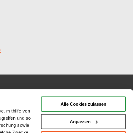
g
BEWERTUNGEN
Alle Cookies zulassen
e, mithilfe von
ugreifen und so
Anpassen
orschung sowie
welche Zwecke