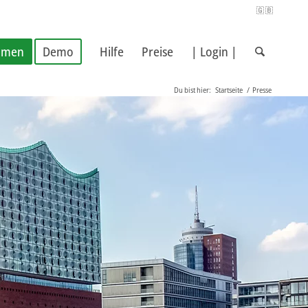
🇬🇧
hmen
Demo
Hilfe
Preise
| Login |
Du bist hier:
Startseite
/
Presse