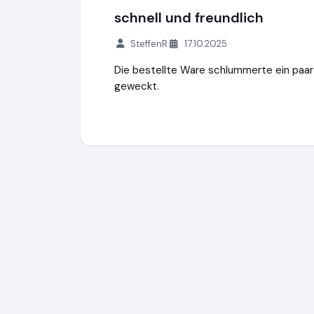
schnell und freundlich
SteffenR
17.10.2025
Die bestellte Ware schlummerte ein paar
geweckt.
Danto GmbH
https://www.danto.de