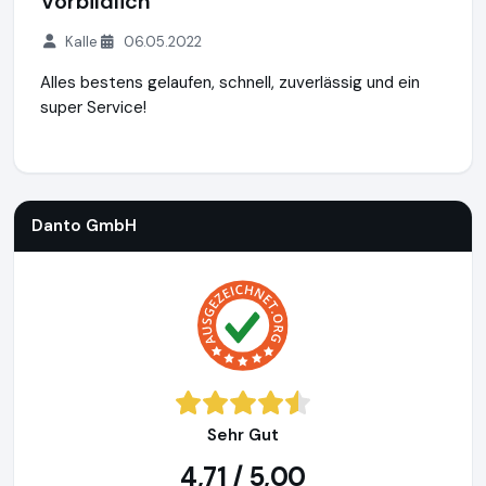
Vorbildlich
Kalle
06.05.2022
Alles bestens gelaufen, schnell, zuverlässig und ein
super Service!
Danto GmbH
https://www.danto.de
Danto GmbH
Sehr Gut
4,71 / 5,00