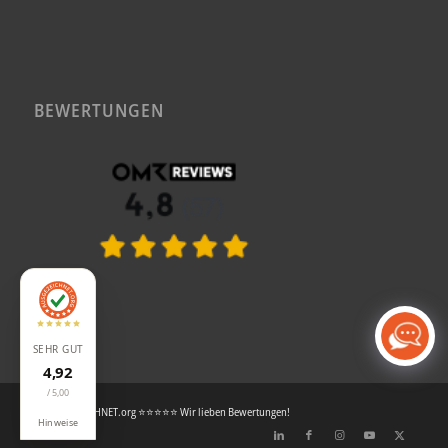
BEWERTUNGEN
SEHR GUT
4,92
/ 5,00
© AUSGEZEICHNET.org ⭐⭐⭐⭐⭐ Wir lieben Bewertungen!
Hinweise