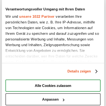
Verantwortungsvoller Umgang mit Ihren Daten
Wir und
unsere 1022 Partner
verarbeiten Ihre
persönlichen Daten, wie z. B. Ihre IP-Adresse, mithilfe
von Technologien wie Cookies, um Informationen auf
Ihrem Gerät zu speichern und darauf zuzugreifen und so
personalisierte Werbung und Inhalte, Messungen von
Werbung und Inhalten, Zielgruppenforschung sowie
Entwicklung von Angeboten zu ermöglichen. Sie
entscheiden darüber, wer Ihre Daten für welche Zwecke
nutzt. Sie können Ihre Einwilligung jederzeit über die
Cookie-Erklärung oder durch Klicken auf das Privacy
Weitere Optionen
Details zeigen
Trigger Symbol ändern oder widerrufen
Hier können Sie die Inhalte unserer Website
durchsuchen.
Wenn Sie es erlauben, würden wir auch gerne:
Alle Cookies zulassen
Informationen über Ihre geografische Lage erfassen,
welche bis auf einige Meter genau sein können
Anpassen
Ihr Gerät durch aktives Scannen nach bestimmten
Hier können Sie mit uns
Kontakt
aufnehmen.