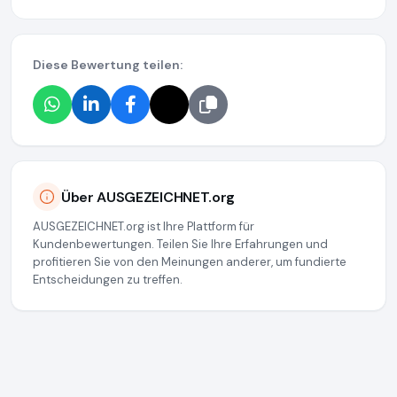
Diese Bewertung teilen:
Über AUSGEZEICHNET.org
AUSGEZEICHNET.org ist Ihre Plattform für
Kundenbewertungen. Teilen Sie Ihre Erfahrungen und
profitieren Sie von den Meinungen anderer, um fundierte
Entscheidungen zu treffen.