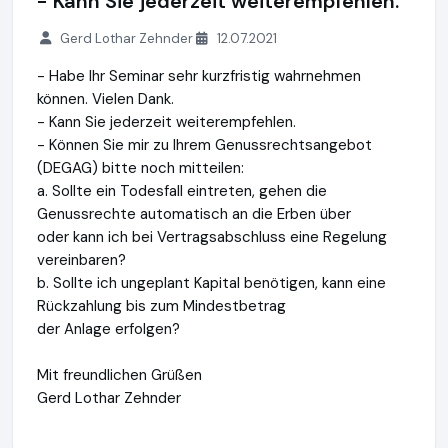
- Kann Sie jederzeit weiterempfehlen.
Gerd Lothar Zehnder
12.07.2021
- Habe Ihr Seminar sehr kurzfristig wahrnehmen
können. Vielen Dank.
- Kann Sie jederzeit weiterempfehlen.
- Können Sie mir zu Ihrem Genussrechtsangebot
(DEGAG) bitte noch mitteilen:
a. Sollte ein Todesfall eintreten, gehen die
Genussrechte automatisch an die Erben über
oder kann ich bei Vertragsabschluss eine Regelung
vereinbaren?
b. Sollte ich ungeplant Kapital benötigen, kann eine
Rückzahlung bis zum Mindestbetrag
der Anlage erfolgen?
Mit freundlichen Grüßen
Gerd Lothar Zehnder
Ertragmaximierer.de
https://www.ertragmaximierer.de