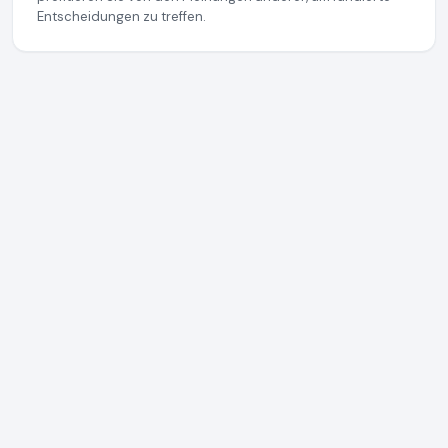
Entscheidungen zu treffen.