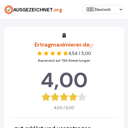
AUSGEZEICHNET
.org
Ertragmaximierer.de
4,54 / 5,00
Basierend auf 786 Bewertungen
4,00
4,00 / 5,00