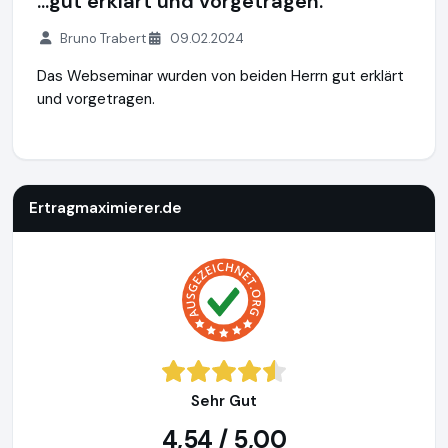
...gut erklärt und vorgetragen.
Bruno Trabert
09.02.2024
Das Webseminar wurden von beiden Herrn gut erklärt
und vorgetragen.
Ertragmaximierer.de
https://www.ertragmaximierer.de
Ertragmaximierer.de
Sehr Gut
4,54 / 5,00