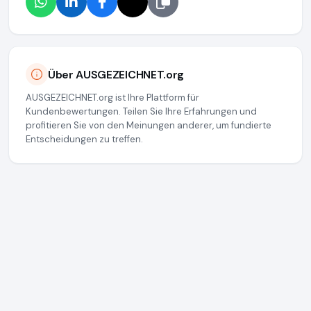
Über AUSGEZEICHNET.org
AUSGEZEICHNET.org ist Ihre Plattform für
Kundenbewertungen. Teilen Sie Ihre Erfahrungen und
profitieren Sie von den Meinungen anderer, um fundierte
Entscheidungen zu treffen.