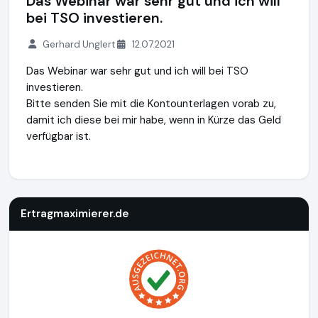
Das Webinar war sehr gut und ich will
bei TSO investieren.
Gerhard Unglert
12.07.2021
Das Webinar war sehr gut und ich will bei TSO
investieren.
Bitte senden Sie mit die Kontounterlagen vorab zu,
damit ich diese bei mir habe, wenn in Kürze das Geld
verfügbar ist.
Ertragmaximierer.de
https://www.ertragmaximierer.de
Ertragmaximierer.de