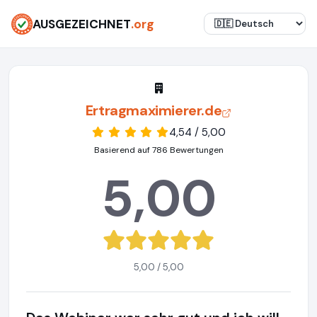
AUSGEZEICHNET
.org
Ertragmaximierer.de
4,54 / 5,00
Basierend auf 786 Bewertungen
5,00
5,00 / 5,00