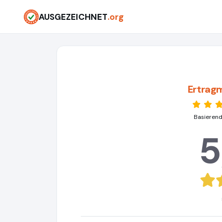
AUSGEZEICHNET
.org
Ertrag
Basierend
5