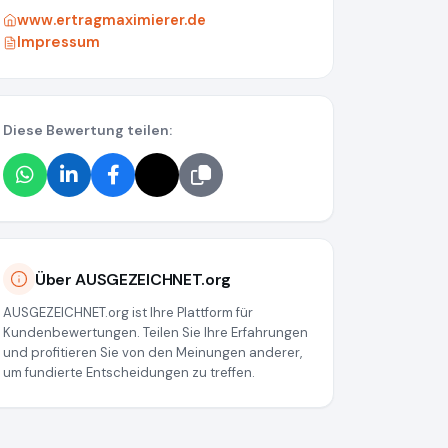
www.ertragmaximierer.de
Impressum
Diese Bewertung teilen:
Über AUSGEZEICHNET.org
AUSGEZEICHNET.org ist Ihre Plattform für
Kundenbewertungen. Teilen Sie Ihre Erfahrungen
und profitieren Sie von den Meinungen anderer,
um fundierte Entscheidungen zu treffen.