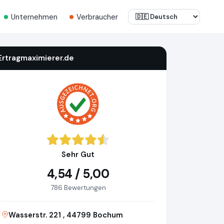
Unternehmen
Verbraucher
Ertragmaximierer.de
Sehr Gut
4,54 / 5,00
786 Bewertungen
Wasserstr. 221 , 44799 Bochum