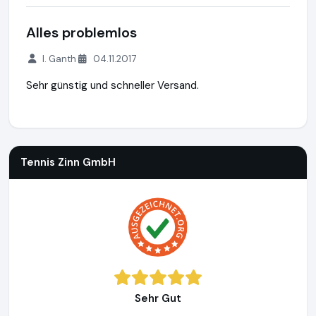
Alles problemlos
I. Ganth
04.11.2017
Sehr günstig und schneller Versand.
Tennis Zinn GmbH
https://www.fussballtor24.de
https://ww
Tennis Zinn GmbH
Sehr Gut