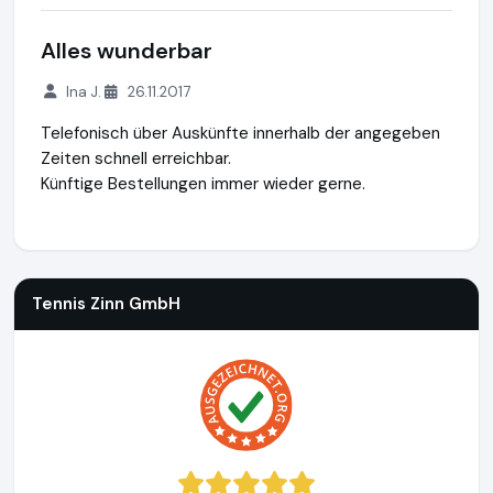
Alles wunderbar
Ina J.
26.11.2017
Telefonisch über Auskünfte innerhalb der angegeben
Zeiten schnell erreichbar.
Künftige Bestellungen immer wieder gerne.
Tennis Zinn GmbH
https://www.fussballtor24.de
https://ww
Tennis Zinn GmbH