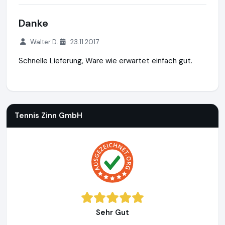
Danke
Walter D.
23.11.2017
Schnelle Lieferung, Ware wie erwartet einfach gut.
Tennis Zinn GmbH
https://www.fussballtor24.de
https://ww
Tennis Zinn GmbH
Sehr Gut