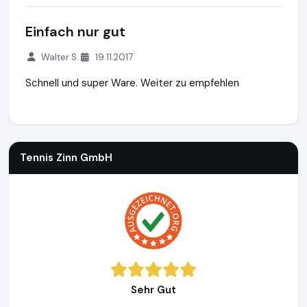
Einfach nur gut
Walter S.
19.11.2017
Schnell und super Ware. Weiter zu empfehlen
Tennis Zinn GmbH
https://www.fussballtor24.de
https://ww
Tennis Zinn GmbH
Sehr Gut