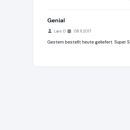
Genial
Lars O.
08.11.2017
Gestern bestellt heute geliefert. Super 
Tennis Zinn GmbH
https://www.fussballto