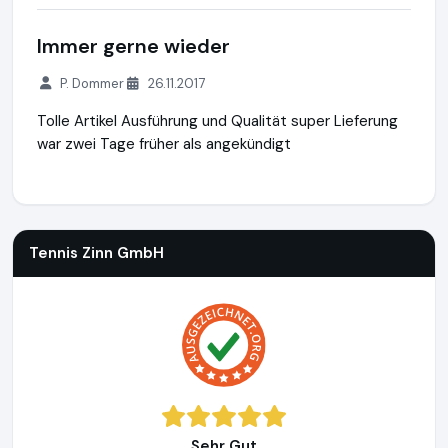
Immer gerne wieder
P. Dommer
26.11.2017
Tolle Artikel Ausführung und Qualität super Lieferung
war zwei Tage früher als angekündigt
Tennis Zinn GmbH
https://www.fussballtor24.de
https://ww
Tennis Zinn GmbH
Sehr Gut