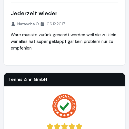
Jederzeit wieder
Natascha O.
06.12.2017
Ware musste zurück gesandt werden weil sie zu klein
war alles hat super geklappt gar kein problem nur zu
empfehlen
Tennis Zinn GmbH
https://www.fussballtor24.de
https://ww
Tennis Zinn GmbH