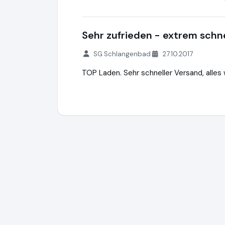
Sehr zufrieden - extrem schn
SG Schlangenbad
27.10.2017
TOP Laden. Sehr schneller Versand, alles 
Tennis Zinn GmbH
https://www.fussballto