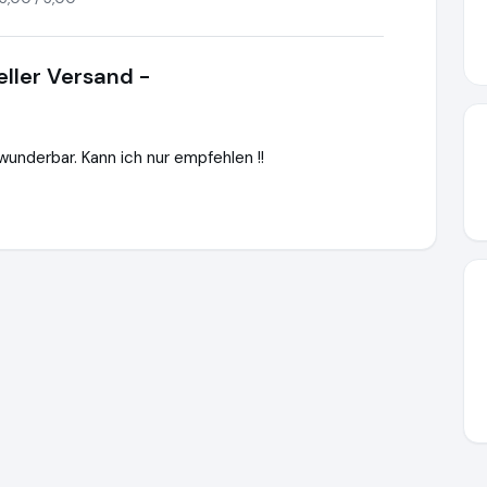
eller Versand -
wunderbar. Kann ich nur empfehlen !!
r24.de
https://www.ausgezeichnet.org/media/69b94ff7ab7986