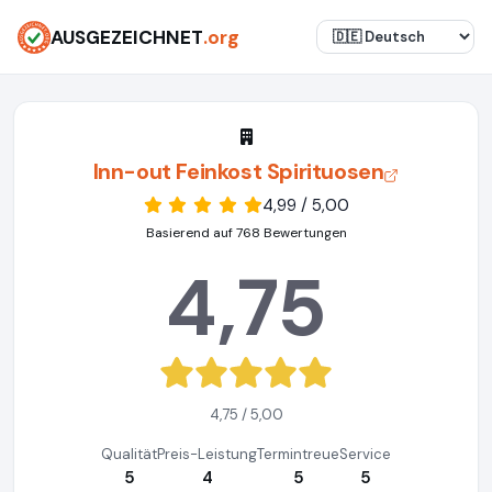
AUSGEZEICHNET
.org
Inn-out Feinkost Spirituosen
4,99 / 5,00
Basierend auf 768 Bewertungen
4,75
4,75 / 5,00
Qualität
Preis-Leistung
Termintreue
Service
5
4
5
5