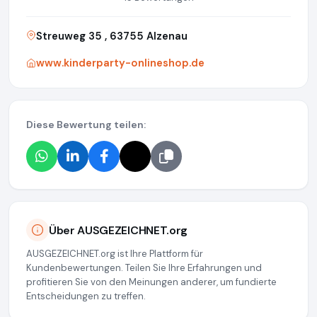
Streuweg 35 , 63755 Alzenau
www.kinderparty-onlineshop.de
Diese Bewertung teilen:
Über AUSGEZEICHNET.org
AUSGEZEICHNET.org ist Ihre Plattform für
Kundenbewertungen. Teilen Sie Ihre Erfahrungen und
profitieren Sie von den Meinungen anderer, um fundierte
Entscheidungen zu treffen.