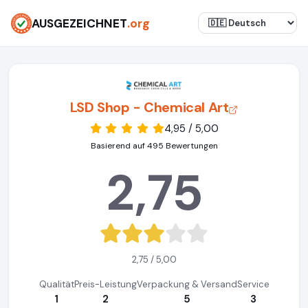
AUSGEZEICHNET
.org
LSD Shop - Chemical Art
4,95 / 5,00
Basierend auf 495 Bewertungen
2,75
2,75 / 5,00
Qualität
Preis-Leistung
Verpackung & Versand
Service
1
2
5
3