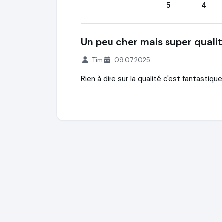
5
4
Un peu cher mais super quali
Tim
09.07.2025
Rien à dire sur la qualité c'est fantastique
LSD Shop - Chemical Art
https://lsdshop