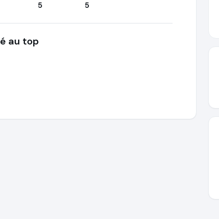
5
5
té au top
.net
https://www.ausgezeichnet.org/media/68335c0844ab1950