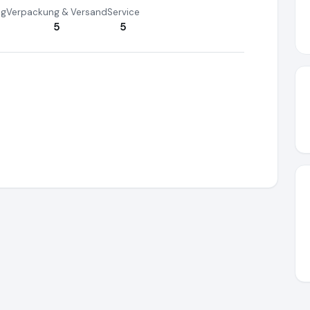
ng
Verpackung & Versand
Service
5
5
.net
https://www.ausgezeichnet.org/media/68335c0844ab1950