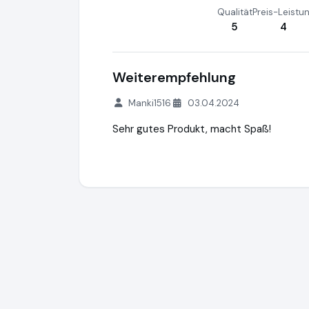
Qualität
Preis-Leistu
5
4
Weiterempfehlung
Manki1516
03.04.2024
Sehr gutes Produkt, macht Spaß!
LSD Shop - Chemical Art
https://lsdshop