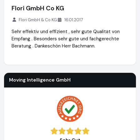
Flori GmbH Co KG
Flori GmbH & Co KG
16.01.2017
Sehr effektiv und effizient , sehr gute Qualität von
Empfang . Besonders sehr gute und fachgerechte
Beratung . Dankeschön Herr Bachmann.
Moving Intelligence GmbH
https://movingintelligence.de
ht
Moving Intelligence GmbH