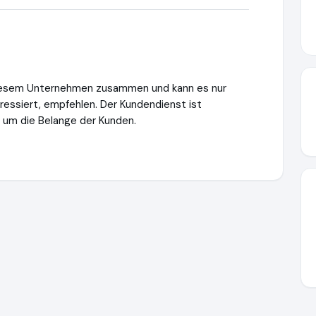
t diesem Unternehmen zusammen und kann es nur
eressiert, empfehlen. Der Kundendienst ist
 um die Belange der Kunden.
intelligence.de
https://www.ausgezeichnet.org/media/6a3cdf2