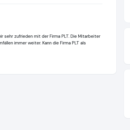
r sehr zufrieden mit der Firma PLT. Die Mitarbeiter
mfällen immer weiter. Kann die Firma PLT als
intelligence.de
https://www.ausgezeichnet.org/media/6a3cdf2