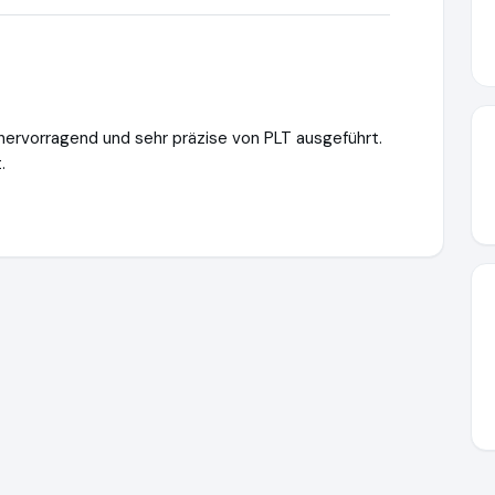
hervorragend und sehr präzise von PLT ausgeführt.
.
intelligence.de
https://www.ausgezeichnet.org/media/6a3cdf2