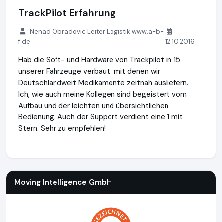
TrackPilot Erfahrung
Nenad Obradovic Leiter Logistik www.a-b-
f.de
12.10.2016
Hab die Soft- und Hardware von Trackpilot in 15
unserer Fahrzeuge verbaut, mit denen wir
Deutschlandweit Medikamente zeitnah ausliefern.
Ich, wie auch meine Kollegen sind begeistert vom
Aufbau und der leichten und übersichtlichen
Bedienung. Auch der Support verdient eine 1 mit
Stern. Sehr zu empfehlen!
Moving Intelligence GmbH
https://movingintelligence.de
ht
Moving Intelligence GmbH