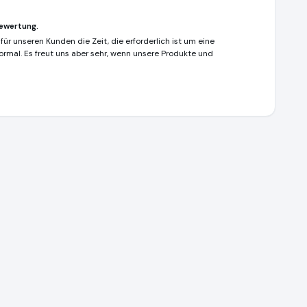
ewertung.
ür unseren Kunden die Zeit, die erforderlich ist um eine
 normal. Es freut uns aber sehr, wenn unsere Produkte und
rnet.de
https://www.ausgezeichnet.org/media/695e5abf5b5f8