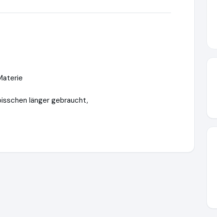
Materie
bisschen länger gebraucht,
en, nachhaltig qualifizieren
https://oe-akademie.de
https://ww