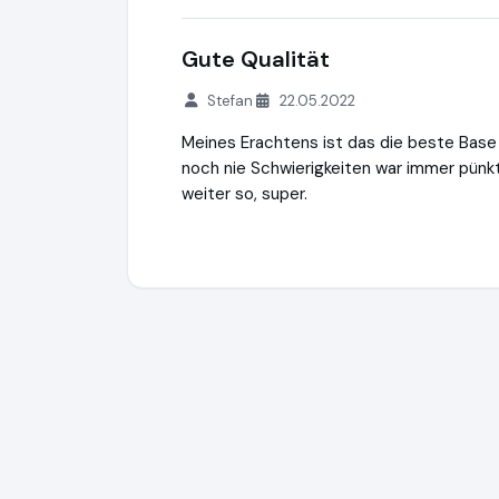
Gute Qualität
Stefan
22.05.2022
Meines Erachtens ist das die beste Base
noch nie Schwierigkeiten war immer pünkt
weiter so, super.
OWL Flavour GmbH
https://www.owl-dam