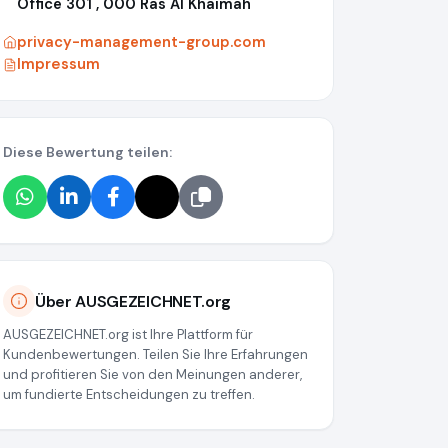
Office 301 , 000 Ras Al Khaimah
privacy-management-group.com
Impressum
Diese Bewertung teilen:
Über AUSGEZEICHNET.org
edia/69a584796bfbdd867605c383
AUSGEZEICHNET.org ist Ihre Plattform für
Kundenbewertungen. Teilen Sie Ihre Erfahrungen
und profitieren Sie von den Meinungen anderer,
um fundierte Entscheidungen zu treffen.