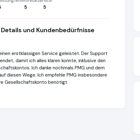
eistung
Termintreue
Service
5
5
5
 Details und Kundenbedürfnisse
inen erstklassigen Service geleistet. Der Support
ndet, damit ich alles klären konnte, inklusive den
schaftskontos. Ich danke nochmals PMG und dem
auf diesen Wege. Ich empfehle PMG insbesondere
sive Gesellschaftskonto benötigt.
vacy-management-group.com
https://www.ausgezeichnet.org/m