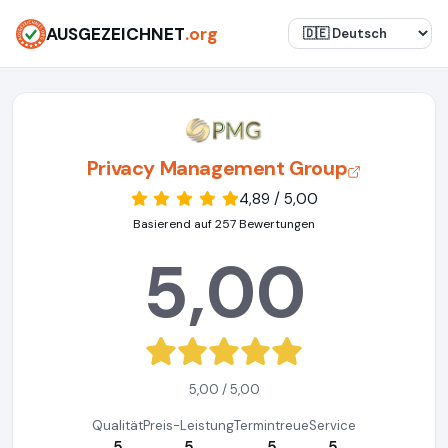
AUSGEZEICHNET
.org
Privacy Management Group
4,89 / 5,00
Basierend auf 257 Bewertungen
5,00
5,00 / 5,00
Qualität
Preis-Leistung
Termintreue
Service
5
5
5
5