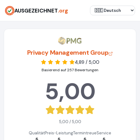
AUSGEZEICHNET
.org
Privacy Management Group
4,89 / 5,00
Basierend auf 257 Bewertungen
5,00
5,00 / 5,00
Qualität
Preis-Leistung
Termintreue
Service
5
5
5
5