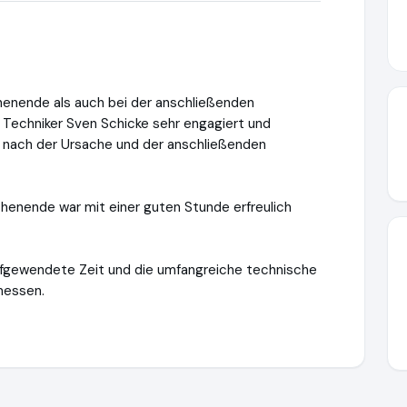
enende als auch bei der anschließenden
r Techniker Sven Schicke sehr engagiert und
 nach der Ursache und der anschließenden
enende war mit einer guten Stunde erfreulich
 aufgewendete Zeit und die umfangreiche technische
messen.
.ausgezeichnet.org/media/69411efdc73c12fae70bf62e