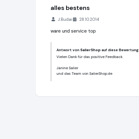
alles bestens
J.Budai
28.10.2014
ware und service top
Antwort von
SalierShop
auf diese Bewertung
Vielen Dank für das positive Feedback.
Janine Salier
und das Team von SalierShop.de
SalierShop
http://www.saliershop.de