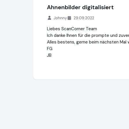
Ahnenbilder digitalisiert
Johnny
29.09.2022
Liebes ScanCorner Team
Ich danke Ihnen für die prompte und zuver
Alles bestens, gerne beim nächsten Mal 
FG
JB
ScanCorner Schweiz
https://www.scancor