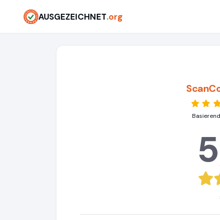
AUSGEZEICHNET
.org
ScanCo
Basierend
5