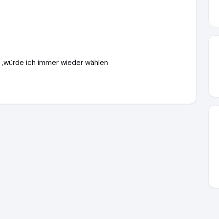
t ,würde ich immer wieder wählen
w.schuldnerberatung-anwalt.de