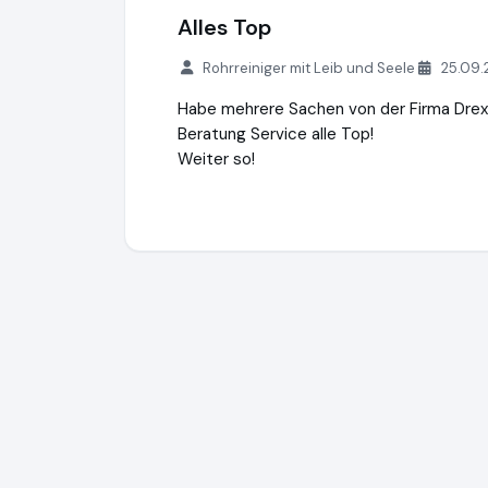
Alles Top
Rohrreiniger mit Leib und Seele
25.09.
Habe mehrere Sachen von der Firma Drexl
Beratung Service alle Top!
Weiter so!
G. Drexl GmbH & Co. KG
http://shop.g-dre