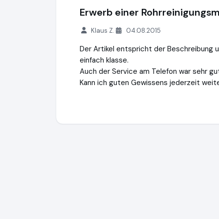
Erwerb einer Rohrreinigungs
Klaus Z.
04.08.2015
Der Artikel entspricht der Beschreibung 
einfach klasse.
Auch der Service am Telefon war sehr gut
Kann ich guten Gewissens jederzeit weit
G. Drexl GmbH & Co. KG
http://shop.g-dre