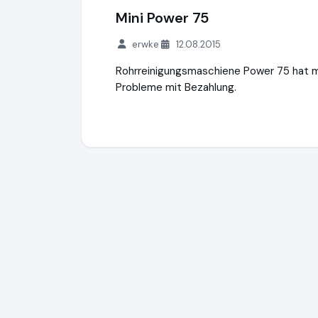
Mini Power 75
erwke
12.08.2015
Rohrreinigungsmaschiene Power 75 hat mei
Probleme mit Bezahlung.
G. Drexl GmbH & Co. KG
http://shop.g-dre