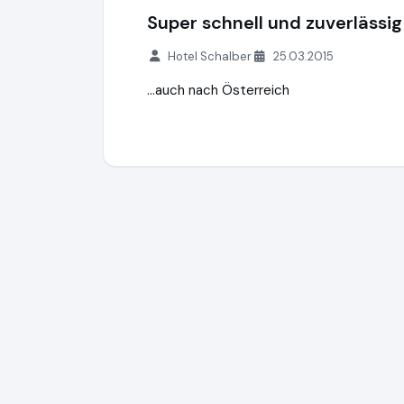
Super schnell und zuverlässig
Hotel Schalber
25.03.2015
...auch nach Österreich
G. Drexl GmbH & Co. KG
http://shop.g-dre