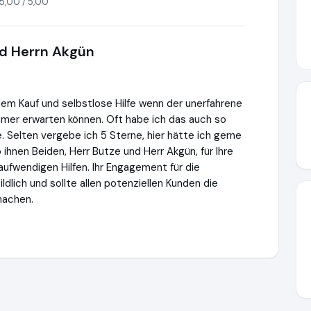
5,00 / 5,00
d Herrn Akgün
em Kauf und selbstlose Hilfe wenn der unerfahrene
mmer erwarten können. Oft habe ich das auch so
. Selten vergebe ich 5 Sterne, hier hätte ich gerne
ihnen Beiden, Herr Butze und Herr Akgün, für Ihre
ufwendigen Hilfen. Ihr Engagement für die
ildlich und sollte allen potenziellen Kunden die
machen.
rlen.com
https://www.ausgezeichnet.org/media/64cca5cde78