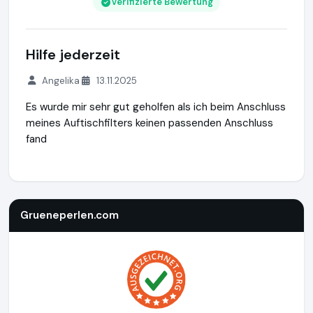
Verifizierte Bewertung
Hilfe jederzeit
Angelika
13.11.2025
Es wurde mir sehr gut geholfen als ich beim Anschluss
meines Auftischfilters keinen passenden Anschluss
fand
Grueneperlen.com
https://shop.grueneperlen.com
https:/
Grueneperlen.com