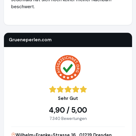
beschwert.
Grueneperlen.com
https://shop.grueneperlen.com
https:/
Grueneperlen.com
Sehr Gut
4,90 / 5,00
7.340 Bewertungen
Wilhelm-Franke-Strasse 16 , 01219 Dresden