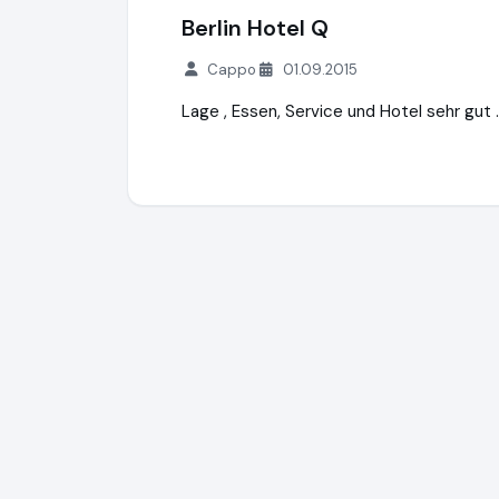
Berlin Hotel Q
Cappo
01.09.2015
Lage , Essen, Service und Hotel sehr gut .
Spa-dich-fit Wellnessreisen
https://www.