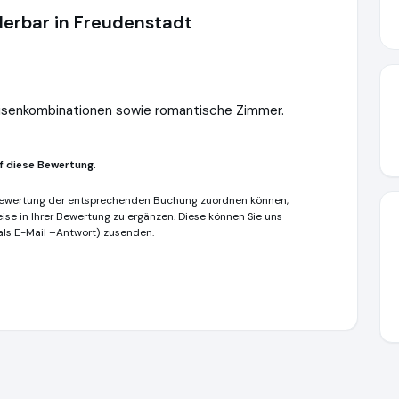
erbar in Freudenstadt
isenkombinationen sowie romantische Zimmer.
f diese Bewertung.
e Bewertung der entsprechenden Buchung zuordnen können,
eise in Ihrer Bewertung zu ergänzen. Diese können Sie uns
 als E-Mail –Antwort) zusenden.
spa-dich-fit.de