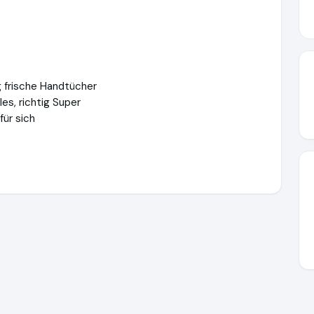
 frische Handtücher
es, richtig Super
ür sich
spa-dich-fit.de