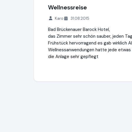
Wellnessreise
Karo
31.08.2015
Bad Brückenauer Barock Hotel,
das Zimmer sehr schön sauber, jeden Tag
Frühstück hervorragend es gab wirklich All
Wellnessanwendungen hatte jede etwas f
die Anlage sehr gepflegt
Spa-dich-fit Wellnessreisen
https://www.